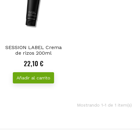
SESSION LABEL Crema
de rizos 200ml
22,10 €
Precio
Añadir al carrito
Mostrando 1-1 de 1 item(s)