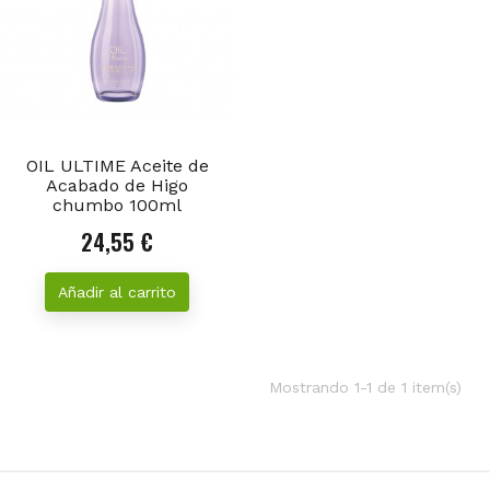
OIL ULTIME Aceite de
Acabado de Higo
chumbo 100ml
24,55 €
Precio
Añadir al carrito
Mostrando 1-1 de 1 item(s)