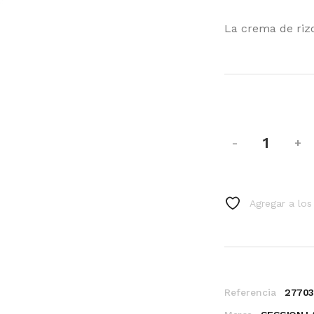
La crema de rizo
-
+
Agregar a los
Referencia
2770