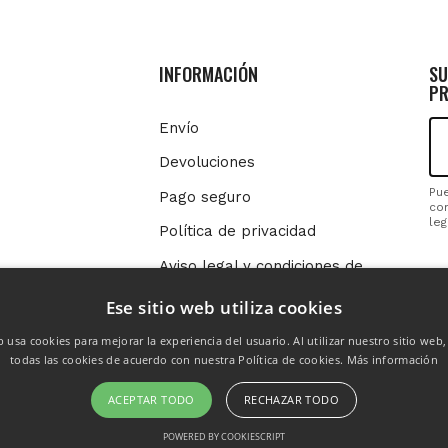
INFORMACIÓN
SU
PR
Envío
Devoluciones
Pu
Pago seguro
con
leg
Política de privacidad
Aviso legal y condiciones de
SÍ
uso
Ese sitio web utiliza cookies
Política de cookies
b usa cookies para mejorar la experiencia del usuario. Al utilizar nuestro sitio web
todas las cookies de acuerdo con nuestra Política de cookies.
Más información
ACEPTAR TODO
RECHAZAR TODO
POWERED BY COOKIESCRIPT