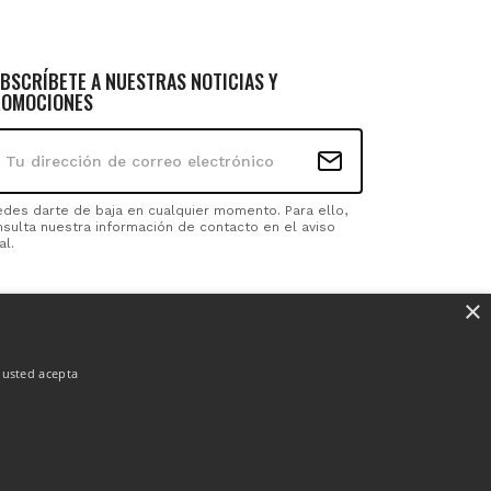
BSCRÍBETE A NUESTRAS NOTICIAS Y
OMOCIONES
edes darte de baja en cualquier momento. Para ello,
sulta nuestra información de contacto en el aviso
al.
×
GUENOS
Facebook
Instagram
, usted acepta